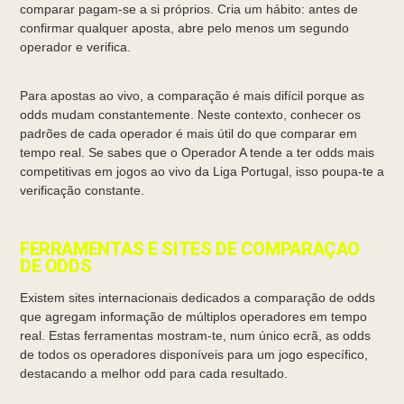
comparar pagam-se a si próprios. Cria um hábito: antes de
confirmar qualquer aposta, abre pelo menos um segundo
operador e verifica.
Para apostas ao vivo, a comparação é mais difícil porque as
odds mudam constantemente. Neste contexto, conhecer os
padrões de cada operador é mais útil do que comparar em
tempo real. Se sabes que o Operador A tende a ter odds mais
competitivas em jogos ao vivo da Liga Portugal, isso poupa-te a
verificação constante.
FERRAMENTAS E SITES DE COMPARAÇÃO
DE ODDS
Existem sites internacionais dedicados a comparação de odds
que agregam informação de múltiplos operadores em tempo
real. Estas ferramentas mostram-te, num único ecrã, as odds
de todos os operadores disponíveis para um jogo específico,
destacando a melhor odd para cada resultado.