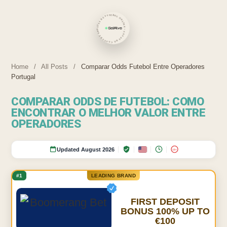
CASAS DE APOSTAS DE FUTEBOL ONLINE • CASAS DE APOSTAS DE FUTEBOL ONLINE • CASAS DE APOSTAS DE FUTEBOL ONLINE •
Home
/
All Posts
/
Comparar Odds Futebol Entre Operadores
Portugal
COMPARAR ODDS DE FUTEBOL: COMO
ENCONTRAR O MELHOR VALOR ENTRE
OPERADORES
Updated August 2026
18+
#1
LEADING BRAND
FIRST DEPOSIT
BONUS 100% UP TO
€100