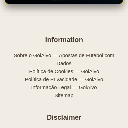
Information
Sobre o GolAlvo — Apostas de Futebol com
Dados
Política de Cookies — GolAlvo
Política de Privacidade — GolAlvo
Informação Legal — GolAlvo
Sitemap
Disclaimer