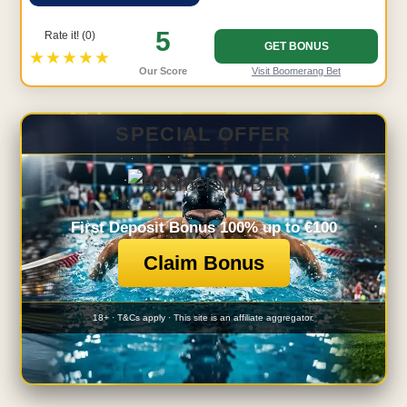
5
Rate it! (0)
GET BONUS
★★★★★
Our Score
Visit Boomerang Bet
SPECIAL OFFER
First Deposit Bonus 100% up to €100
Claim Bonus
18+ · T&Cs apply · This site is an affiliate aggregator.