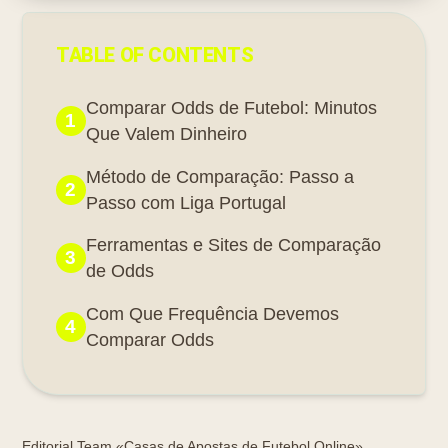
TABLE OF CONTENTS
Comparar Odds de Futebol: Minutos
Que Valem Dinheiro
Método de Comparação: Passo a
Passo com Liga Portugal
Ferramentas e Sites de Comparação
de Odds
Com Que Frequência Devemos
Comparar Odds
Editorial Team «Casas de Apostas de Futebol Online»