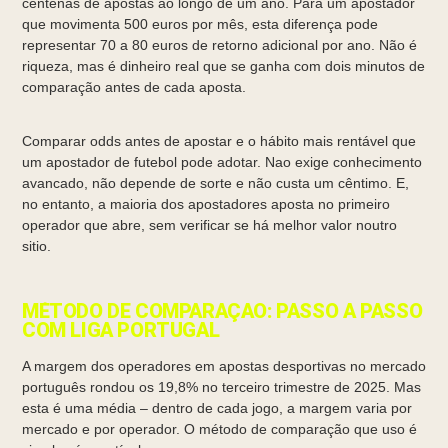
centenas de apostas ao longo de um ano. Para um apostador
que movimenta 500 euros por mês, esta diferença pode
representar 70 a 80 euros de retorno adicional por ano. Não é
riqueza, mas é dinheiro real que se ganha com dois minutos de
comparação antes de cada aposta.
Comparar odds antes de apostar e o hábito mais rentável que
um apostador de futebol pode adotar. Nao exige conhecimento
avancado, não depende de sorte e não custa um cêntimo. E,
no entanto, a maioria dos apostadores aposta no primeiro
operador que abre, sem verificar se há melhor valor noutro
sitio.
MÉTODO DE COMPARAÇÃO: PASSO A PASSO
COM LIGA PORTUGAL
A margem dos operadores em apostas desportivas no mercado
português rondou os 19,8% no terceiro trimestre de 2025. Mas
esta é uma média – dentro de cada jogo, a margem varia por
mercado e por operador. O método de comparação que uso é